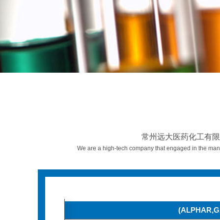
远
大
医
药
化
工
有
限
公
司
服
务
区
域
常州远大医药化工有限
We are a high-tech company that engaged in the mana
(ALPHAR,