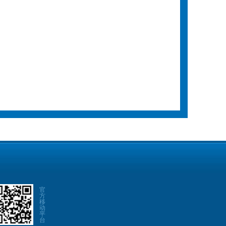
官
方
移
动
平
台