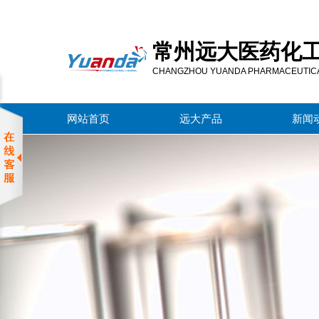
常
州
常州远大医药化
远
大
CHANGZHOU YUANDA PHARMACEUTICAL
医
药
网站首页
远大产品
新闻
化
工
有
限
公
司
服
务
区
域
常
州