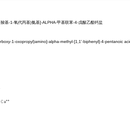
[(3-羧基-1-氧代丙基)氨基]-ALPHA-甲基联苯-4-戊酸乙酯钙盐
y-1-oxopropyl)amino]-alpha-methyl-[1,1'-biphenyl]-4-pentanoic acid 4