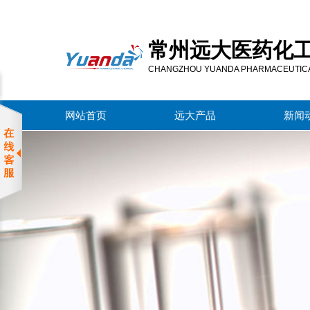
常
州
常州远大医药化
远
大
CHANGZHOU YUANDA PHARMACEUTICAL
医
药
网站首页
远大产品
新闻
化
工
有
限
公
司
服
务
区
域
常
州