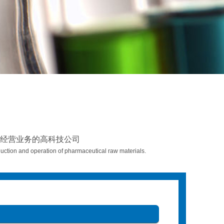
经营业务的高科技公司
ction and operation of pharmaceutical raw materials.