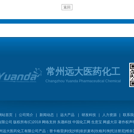
返回
常州远大医药化工
Changzhou Yuanda Pharmaceutical Chemical
网站首页
|
公司简介
|
新闻动态
|
远大产品
|
研发科技
|
人力资源
|
联系我
有限公司
版权所有(C)2018 网络支持
东晟科技
中国化工网
生意宝
网盛大宗
著作权声
州远大医药化工有限公司产品：
替卡格雷
|
利伐沙班
|
依折麦布
|
坎格列净
|
托法替尼
|
维奈