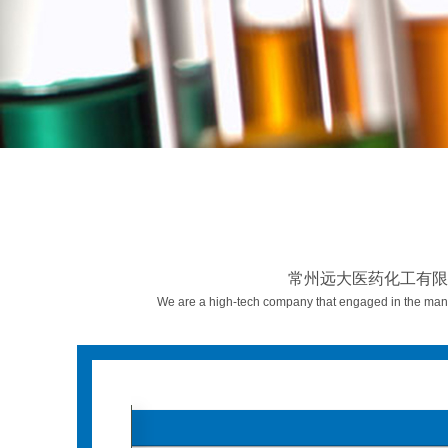
远
大
医
药
化
工
有
限
公
司
服
务
区
域
常州远大医药化工有限
We are a high-tech company that engaged in the mana