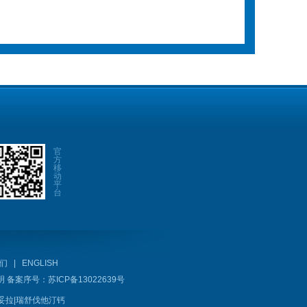
官
方
移
动
平
台
们
|
ENGLISH
明
备案序号：
苏ICP备13022639号
妥拉
|
瑞舒伐他汀钙