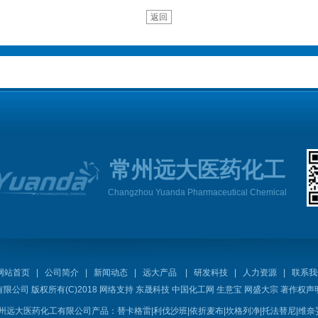
返回
常州远大医药化工
Changzhou Yuanda Pharmaceutical Chemical
网站首页
|
公司简介
|
新闻动态
|
远大产品
|
研发科技
|
人力资源
|
联系我
有限公司
版权所有(C)2018 网络支持
东晟科技
中国化工网
生意宝
网盛大宗
著作权声
州远大医药化工有限公司产品：
替卡格雷
|
利伐沙班
|
依折麦布
|
坎格列净
|
托法替尼
|
维奈