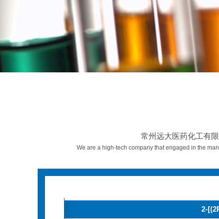
远
大
医
药
化
工
有
限
公
司
服
务
区
域
常州远大医药化工有限
We are a high-tech company that engaged in the mana
2-[(