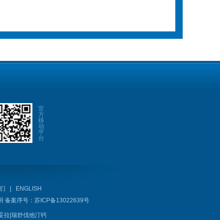
官
方
移
动
平
台
们
|
ENGLISH
明
备案序号：
苏ICP备13022639号
妥拉
|
瑞舒伐他汀钙