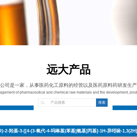
远大产品
公司是一家，从事医药化工原料的经营以及医药原料药研发生产
gement of pharmaceutical and chemical raw materials and the development, produ
2R)-2-羟基-3-[[4-(3-氧代-4-吗啉基)苯基]氨基]丙基]-1H-异吲哚-1,3(2