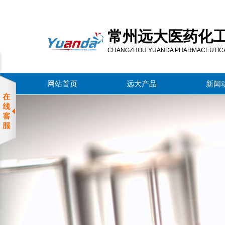
常
州
常州远大医药化
远
大
CHANGZHOU YUANDA PHARMACEUTICAL
医
药
网站首页
远大产品
新闻
化
工
有
限
公
司
服
务
区
域
常
州