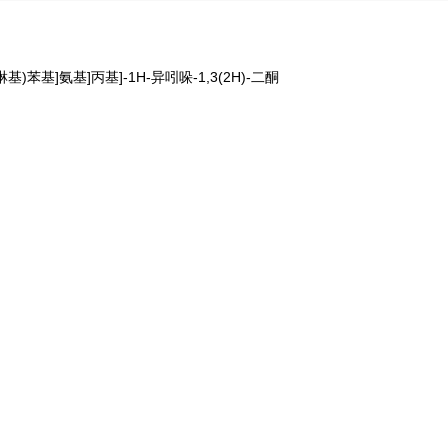
4-吗啉基)苯基]氨基]丙基]-1H-异吲哚-1,3(2H)-二酮