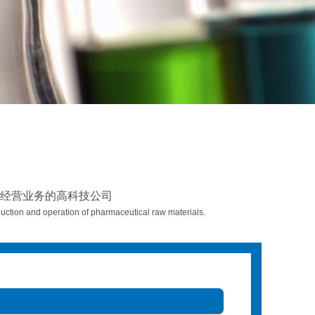
经营业务的高科技公司
ction and operation of pharmaceutical raw materials.