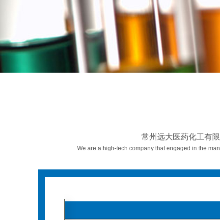
远
大
医
药
化
工
有
限
公
司
服
务
区
域
常州远大医药化工有限
We are a high-tech company that engaged in the mana