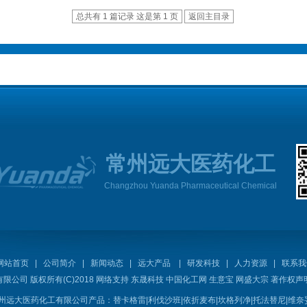
总共有 1 篇记录 这是第 1 页
返回主目录
常州远大医药化工
Changzhou Yuanda Pharmaceutical Chemical
网站首页
|
公司简介
|
新闻动态
|
远大产品
|
研发科技
|
人力资源
|
联系我
有限公司
版权所有(C)2018 网络支持
东晟科技
中国化工网
生意宝
网盛大宗
著作权声
州远大医药化工有限公司产品：
替卡格雷
|
利伐沙班
|
依折麦布
|
坎格列净
|
托法替尼
|
维奈