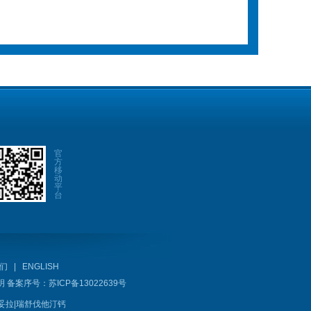
官
方
移
动
平
台
们
|
ENGLISH
明
备案序号：
苏ICP备13022639号
妥拉
|
瑞舒伐他汀钙