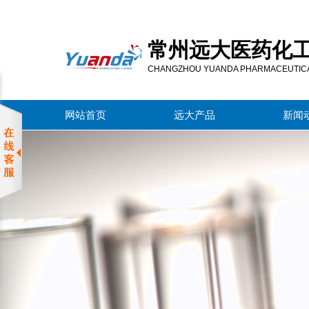
常
州
常州远大医药化
远
大
CHANGZHOU YUANDA PHARMACEUTICAL
医
药
网站首页
远大产品
新闻
化
工
有
限
公
司
服
务
区
域
常
州